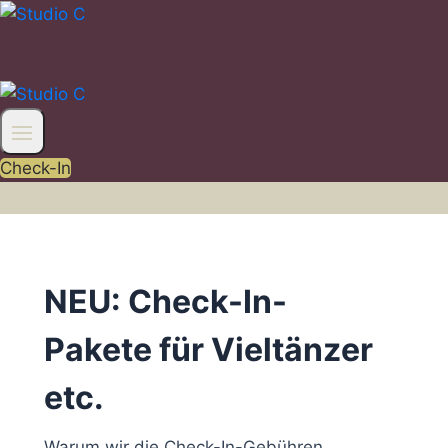
Zum
Inhalt
springen
Check-In
NEU: Check-In-
Pakete für Vieltänzer
etc.
Warum wir die Check-In-Gebühren